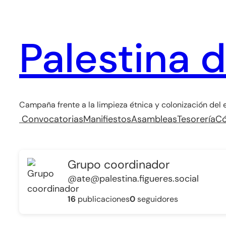
Saltar
al
Palestina 
contenido
Campaña frente a la limpieza étnica y colonización del e
Convocatorias
Manifiestos
Asambleas
Tesorería
Có
Grupo coordinador
@ate@palestina.figueres.social
16
publicaciones
0
seguidores